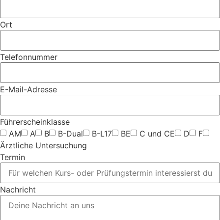
Ort
Telefonnummer
E-Mail-Adresse
Führerscheinklasse
AM
A
B
B-Dual
B-L17
BE
C und CE
D
F
Ärztliche Untersuchung
Termin
Nachricht